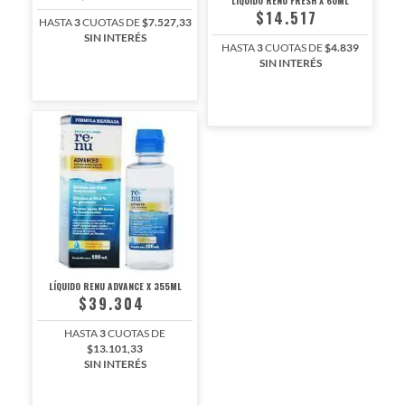
LÍQUIDO RENU FRESH X 60ML
$14.517
HASTA
3
CUOTAS DE
$7.527,33
SIN INTERÉS
HASTA
3
CUOTAS DE
$4.839
SIN INTERÉS
LÍQUIDO RENU ADVANCE X 355ML
$39.304
HASTA
3
CUOTAS DE
$13.101,33
SIN INTERÉS