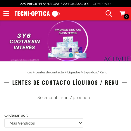
🔥📲 PRECIO FLASH ACUVUE 2 X1 CAJA $52.000
COMPRAR >
0
Inicio
>
Lentes de contacto
>
Líquidos
>
Líquidos / Renu
LENTES DE CONTACTO LÍQUIDOS / RENU
Se encontraron 7 productos
Ordenar por: