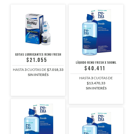
GOTAS LUBRICANTES RENU FRESH
$21.055
LÍQUIDO RENU FRESH X 500ML
$40.411
HASTA
3
CUOTAS DE
$7.018,33
SIN INTERÉS
HASTA
3
CUOTAS DE
$13.470,33
SIN INTERÉS