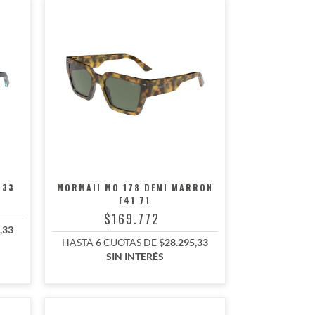
 33
MORMAII MO 178 DEMI MARRON
F41 71
$169.772
,33
HASTA
6
CUOTAS DE
$28.295,33
SIN INTERÉS