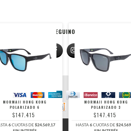
SEGUINOS
MEDIOS DE PAGO
MORMAII HONG KONG
MORMAII HONG KONG
POLARIZADO 6
POLARIZADO 3
$147.415
$147.415
rvados.
STA
6
CUOTAS DE
$24.569,17
HASTA
6
CUOTAS DE
$24.569
SIN INTERÉS
SIN INTERÉS