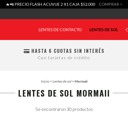
🔥📲 PRECIO FLASH ACUVUE 2 X1 CAJA $52.000
COMPRAR >
LENTES DE CONTACTO
LENTES DE SOL
HASTA 6 CUOTAS SIN INTERÉS
Con tarjetas de crédito
Inicio
>
Lentes de sol
>
Mormaii
LENTES DE SOL MORMAII
Se encontraron 30 productos