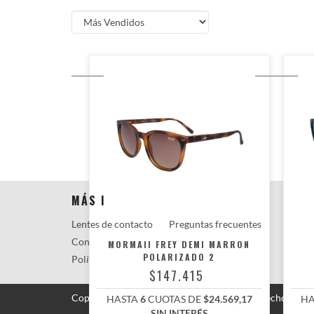
MÁS INFORMACIÓN
Lentes de contacto
Preguntas frecuentes
Contacto
Trabaja con nosotros
MORMAII FREY DEMI MARRON
POLARIZADO 2
Políticas de Devolución
$147.415
Copyright Tecni-Optica - 2026. Todos los derechos rese
HASTA
6
CUOTAS DE
$24.569,17
HA
SIN INTERÉS