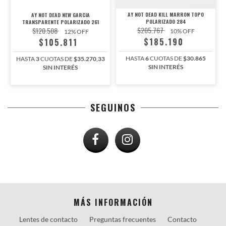
AY NOT DEAD KILL MARRON TOPO
AY NOT DEAD NEW GARCIA
POLARIZADO 284
TRANSPARENTE POLARIZADO 261
$205.767
$120.508
10
% OFF
12
% OFF
$185.190
$105.811
HASTA
6
CUOTAS DE
$30.865
HASTA
3
CUOTAS DE
$35.270,33
SIN INTERÉS
SIN INTERÉS
SEGUINOS
MÁS INFORMACIÓN
Lentes de contacto
Preguntas frecuentes
Contacto