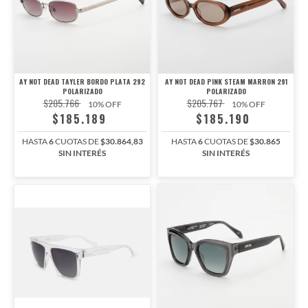
AY NOT DEAD PINK STEAM MARRON 291
AY NOT DEAD TAYLER BORDO PLATA 292
POLARIZADO
POLARIZADO
$205.767
$205.766
10
% OFF
10
% OFF
$185.190
$185.189
HASTA
6
CUOTAS DE
$30.865
HASTA
6
CUOTAS DE
$30.864,83
SIN INTERÉS
SIN INTERÉS