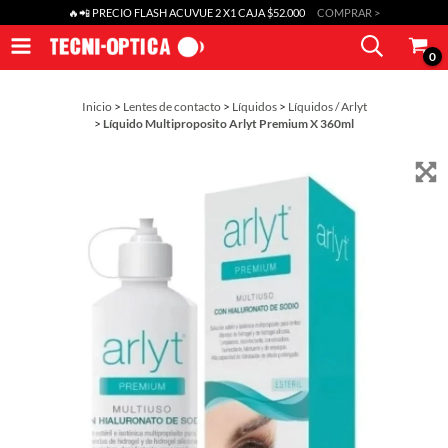
🔥📲 PRECIO FLASH ACUVUE 2 X1 CAJA $52.000
COMPRAR >
0
Inicio
>
Lentes de contacto
>
Líquidos
>
Líquidos / Arlyt
>
Líquido Multiproposito Arlyt Premium X 360ml