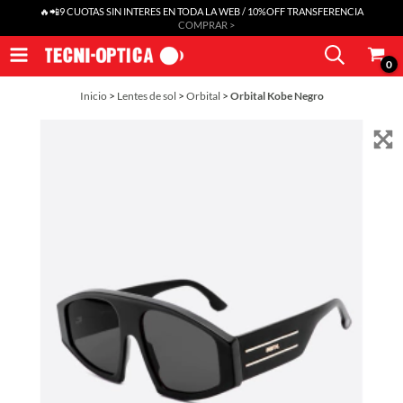
🔥📲9 CUOTAS SIN INTERES EN TODA LA WEB / 10%OFF TRANSFERENCIA
COMPRAR >
0
Inicio
>
Lentes de sol
>
Orbital
>
Orbital Kobe Negro