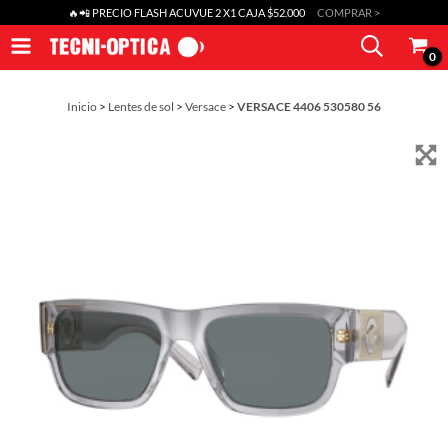
🔥📲 PRECIO FLASH ACUVUE 2 X1 CAJA $52.000
COMPRAR >
0
Inicio
>
Lentes de sol
>
Versace
>
VERSACE 4406 530580 56