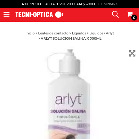
🔥📲 PRECIO FLASH ACUVUE 2 X1 CAJA $52.000
COMPRAR >
0
Inicio
>
Lentes de contacto
>
Líquidos
>
Líquidos / Arlyt
>
ARLYT SOLUCION SALINA X 500ML