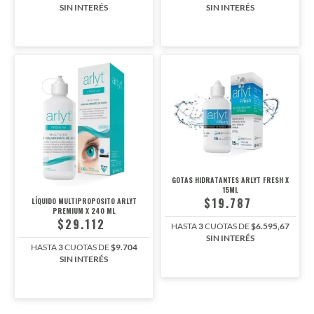
SIN INTERÉS
SIN INTERÉS
GOTAS HIDRATANTES ARLYT FRESH X
15ML
$19.787
LÍQUIDO MULTIPROPOSITO ARLYT
PREMIUM X 240 ML
$29.112
HASTA
3
CUOTAS DE
$6.595,67
SIN INTERÉS
HASTA
3
CUOTAS DE
$9.704
SIN INTERÉS